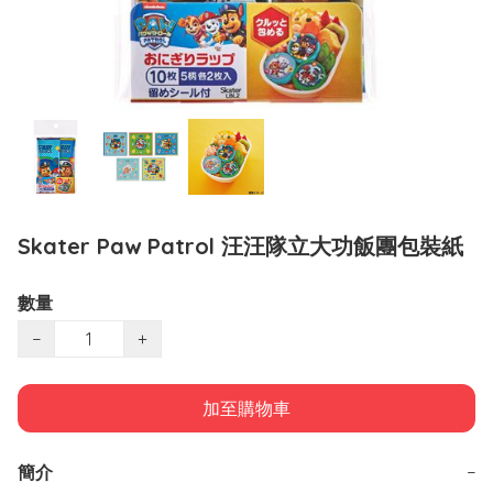
Skater Paw Patrol 汪汪隊立大功飯團包裝紙
數量
−
+
加至購物車
簡介
−