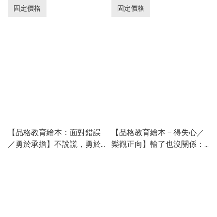
固定價格
固定價格
【品格教育繪本：面對錯誤
【品格教育繪本－得失心／
／勇於承擔】不說謊，勇於
樂觀正向】輸了也沒關係：
負責
沒放棄比贏更重要