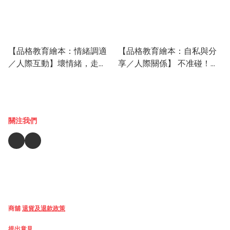
【品格教育繪本：情緒調適
【品格教育繪本：自私與分
／人際互動】壞情緒，走
享／人際關係】 不准碰！這
開！
些都是我的
關注我們
商舖
退貨及退款政策
提出意見