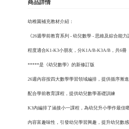
商品詳情
幼稚園補充教材介紹：
《
26
週學前教育系列
-
幼兒數學
-
思維及綜合能力
程度適合
K1-K3
小朋友，分
K1A/B-K3A/B
，共
6
冊
*****
是《幼兒數學》的新修訂版
26
週內容按四大數學學習領域編排，提供循序漸進
配合學前教育課程，提供幼兒數學基礎訓練
K3
內編排了涵接小一課程，為幼兒升小學作最佳
內容富趣味性，引發幼兒學習興趣，提升幼兒數感