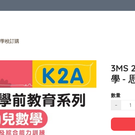
學校訂購
3MS
學 -
數量
−