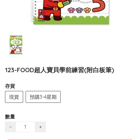
123-FOOD超人寶貝學前練習(附白板筆)
存貨
現貨
預購3-4星期
數量
−
+