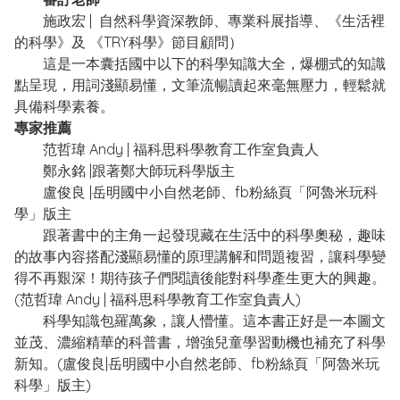
施政宏 | 自然科學資深教師、專業科展指導、《生活裡
的科學》及 《TRY科學》節目顧問）
這是一本囊括國中以下的科學知識大全，爆棚式的知識
點呈現，用詞淺顯易懂，文筆流暢讀起來毫無壓力，輕鬆就
具備科學素養。
專家推薦
范哲瑋 Andy | 福科思科學教育工作室負責人
鄭永銘 |跟著鄭大師玩科學版主
盧俊良 |岳明國中小自然老師、fb粉絲頁「阿魯米玩科
學」版主
跟著書中的主角一起發現藏在生活中的科學奧秘，趣味
的故事內容搭配淺顯易懂的原理講解和問題複習，讓科學變
得不再艱深！期待孩子們閱讀後能對科學產生更大的興趣。
(范哲瑋 Andy | 福科思科學教育工作室負責人)
科學知識包羅萬象，讓人懵懂。這本書正好是一本圖文
並茂、濃縮精華的科普書，增強兒童學習動機也補充了科學
新知。(盧俊良|岳明國中小自然老師、fb粉絲頁「阿魯米玩
科學」版主)