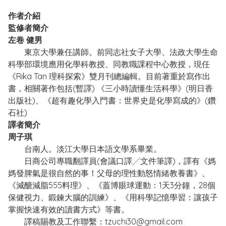
作者介紹
監修者簡介
左卷 健男
東京大學兼任講師。前同志社女子大學、法政大學生命
科學部環境應用化學科教授、同教職課程中心教授，現任
《Rika Tan 理科探索》雙月刊總編輯。目前著重於寫作出
書，相關著作包括(暫譯) 《三小時讀懂生活科學》(明日香
出版社)、《超有趣化學入門書：世界史是化學寫成的》(鑽
石社)
譯者簡介
周子琪
台南人。淡江大學日本語文學系畢業。
日商公司專職翻譯員(會議口譯╱文件筆譯)，譯有《媽
媽發脾氣是很自然的事！父母的理性動怒情緒教養書》、
《減醣減脂555料理》、《蓋博眼球運動：1天3分鐘，28個
保健視力、鍛鍊大腦的訓練》、《用科學記憶學習：讓孩子
掌握快速有效的讀書方式》等書。
譯稿賜教及工作聯繫：tzuchi30@gmail.com