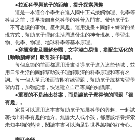
●拉近科學與孩子的距離，提升探索興趣
這是一本適合小學生在進入國中正式接觸物理、化學等
科目之前，提早接觸自然科學的科普入門書。帶領孩子對
「不可思議的事物」產生興趣。運用漫畫＋圖解＋練習的呈
現方式，幫助孩子理解生活周遭發生的神奇現象，學習生
物、化學、物理、地球科學等基本原理。
●穿插漫畫及圖解步驟，文字淺白易懂，搭配生活化的
【動動腦練習】吸引孩子閱讀。
每個章節的前面都運用漫畫引導孩子進入這些領域，並
用日常生活的圖解幫助孩子理解艱深的科學原理和專有名
詞。每一個大單元後面皆附有練習題，幫助孩子統整複習學
習內容，加強記憶，快速建立自己專屬的知識庫。
●重要的不是給出答案，而是讓孩子覺得他的問題「很
有趣」。
家長可以運用這本書幫助孩子拓展科學的興趣、一起試
著找出科學有趣的地方。無論大人或小孩，都應該培養探索
未知事物的熱情，閱讀本書可以滿足對世界萬物的好奇心。
審訂老師