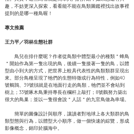
趣，不妨更深入探索，看看能不能在鳥類圖鑑裡找出故事裡
提到的是哪一種鳥喔！
專文推薦
王力平／羽林生態社群
鳥兒在排什麼呢？作者從鳥類中體型最小的種類＂蜂鳥
＂開始作為第一隻出現的鳥，後續一隻接著一隻的鳥，以體
型由小到大的方式，把世界上較具代表性的鳥類類群呈現出
來。部分鳥種呈現了牠們的生態特徵或行為特性，例如40
號鵪鶉、39號鴴就是在地面行走的鳥類，牠們並不會站到
樹上；33號啄木鳥秉持專長在欄杆上敲打；8號鸛努力築出
很大的鳥巢；並以一隻很會說＂人話＂的九官鳥做為串場。
簡單的圖像設計與順序，讓讀者對地球上各大類群的鳥
類型態與行為，以體型大小順序，做一個快速的綜覽，形成
影像概念，銘印於腦海中。