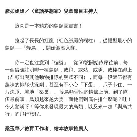
彥如姐姐／《童話夢想家》兒童節目主持人
這真是一本精彩的鳥類圖畫書！
拉起了長長的紅龍（紅色絨繩的欄柱），從體型最小的
鳥類──「蜂鳥」，開始迎賓入隊。
你一定也注意到「編號」，從50號開始依序往前，每
一個編號註明哪一種鳥類，或飛、或站、或啄、或棲在繩上
（凸顯出與其他動物排隊的與眾不同），而每一段隊伍都有
趣味的排隊狀況劇，甚至有不小心「下蛋」、爪子卡住、一
片沈睡、就地「築巢」……等鳥類習性的情節上演。到了隊
伍最前頭，鳥類越來越大隻！而牠們到底在排什麼呢？哇！
令人驚嘆呀！等你來發現最大的鳥類，以及來一趟「與鳥共
行」的飛行旅程。
梁玉華／教育工作者、繪本故事推廣人