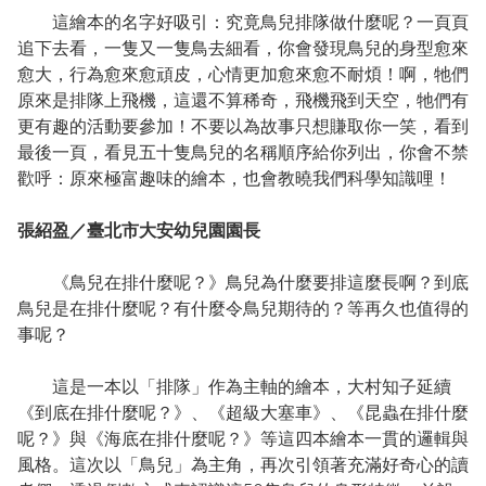
這繪本的名字好吸引：究竟鳥兒排隊做什麼呢？一頁頁
追下去看，一隻又一隻鳥去細看，你會發現鳥兒的身型愈來
愈大，行為愈來愈頑皮，心情更加愈來愈不耐煩！啊，牠們
原來是排隊上飛機，這還不算稀奇，飛機飛到天空，牠們有
更有趣的活動要參加！不要以為故事只想賺取你一笑，看到
最後一頁，看見五十隻鳥兒的名稱順序給你列出，你會不禁
歡呼：原來極富趣味的繪本，也會教曉我們科學知識哩！
張紹盈／臺北市大安幼兒園園長
《鳥兒在排什麼呢？》鳥兒為什麼要排這麼長啊？到底
鳥兒是在排什麼呢？有什麼令鳥兒期待的？等再久也值得的
事呢？
這是一本以「排隊」作為主軸的繪本，大村知子延續
《到底在排什麼呢？》、《超級大塞車》、《昆蟲在排什麼
呢？》與《海底在排什麼呢？》等這四本繪本一貫的邏輯與
風格。這次以「鳥兒」為主角，再次引領著充滿好奇心的讀