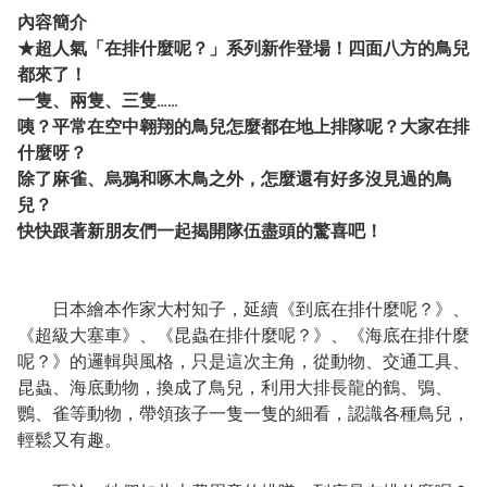
內容簡介
★超人氣「在排什麼呢？」系列新作登場！四面八方的鳥兒
都來了！
一隻、兩隻、三隻……
咦？平常在空中翱翔的鳥兒怎麼都在地上排隊呢？大家在排
什麼呀？
除了麻雀、烏鴉和啄木鳥之外，怎麼還有好多沒見過的鳥
兒？
快快跟著新朋友們一起揭開隊伍盡頭的驚喜吧！
日本繪本作家大村知子，延續《到底在排什麼呢？》、
《超級大塞車》、《昆蟲在排什麼呢？》、《海底在排什麼
呢？》的邏輯與風格，只是這次主角，從動物、交通工具、
昆蟲、海底動物，換成了鳥兒，利用大排長龍的鶴、鴞、
鸚、雀等動物，帶領孩子一隻一隻的細看，認識各種鳥兒，
輕鬆又有趣。