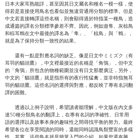
日本大家耳熟能詳，甚至因其日文屬名和種名一模一樣，使
得若是直接使用鳥名也看似並無違背通用分類的標準。但是
中文若直接轉譯這些名稱，則會顯得過於特指某一種鳥，造
成通篇的譯名分類標準參差不齊。因此，例如遊隼、灰椋鳥
和棕耳鵯在文中最後的譯名為「隼」、「椋鳥」與「鵯」，
就是為了保持分類一致性的結果。
還有一點是對應名詞的缺乏。像是日文中ミミズク（有
耳羽的貓頭鷹），中文裡最接近的名稱是「角鴞」，但中文
的「角鴞」所包含的物種範圍並沒有日文那麼廣泛，另外，
中文的「貓頭鷹」就是指所有的夜行性猛禽，並非特指無耳
羽的貓頭鷹。這些名詞的選擇與對應，都反映了專有名詞翻
譯的困難。
透過以上例子說明，希望讀者能理解，中文版在內文多
達50種分類鳥名的翻譯上，在專有名詞的準確性、日常用
語的選擇以及故事本身的趣味性之間尋找平衡的努力。最終
希望各位在享受閱讀的同時，還能同時認識鳥類豐富的多樣
性。其實，這些鳥名就是簡單入門的介紹，如果您還有興