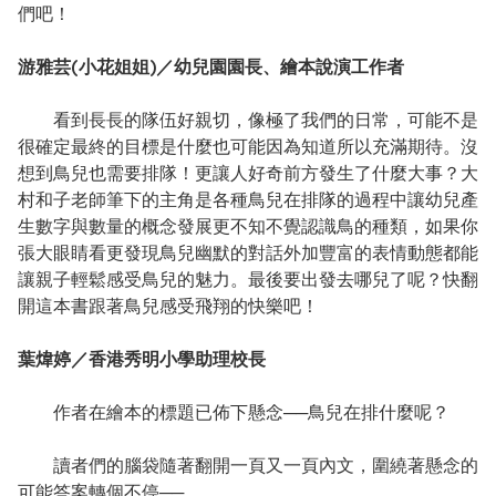
們吧！
游雅芸(小花姐姐)／幼兒園園長、繪本說演工作者
看到長長的隊伍好親切，像極了我們的日常，可能不是
很確定最終的目標是什麼也可能因為知道所以充滿期待。沒
想到鳥兒也需要排隊！更讓人好奇前方發生了什麼大事？大
村和子老師筆下的主角是各種鳥兒在排隊的過程中讓幼兒產
生數字與數量的概念發展更不知不覺認識鳥的種類，如果你
張大眼睛看更發現鳥兒幽默的對話外加豐富的表情動態都能
讓親子輕鬆感受鳥兒的魅力。最後要出發去哪兒了呢？快翻
開這本書跟著鳥兒感受飛翔的快樂吧！
葉煒婷／香港秀明小學助理校長
作者在繪本的標題已佈下懸念──鳥兒在排什麼呢？
讀者們的腦袋隨著翻開一頁又一頁內文，圍繞著懸念的
可能答案轉個不停──