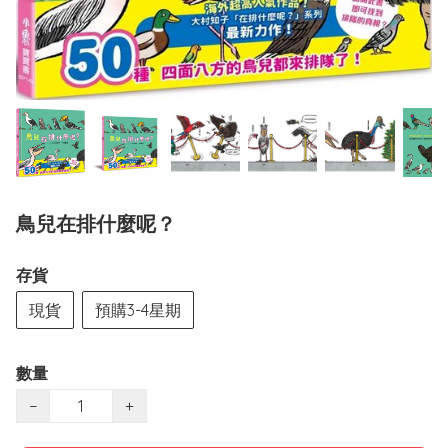
鳥兒在排什麼呢？
存貨
現貨
預購3-4星期
數量
−
+