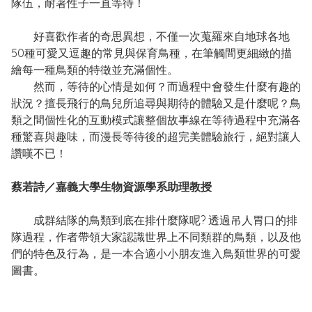
隊伍，耐著性子一直等待！
好喜歡作者的奇思異想，不僅一次蒐羅來自地球各地
50種可愛又逗趣的常見與保育鳥種，在筆觸間更細緻的描
繪每一種鳥類的特徵並充滿個性。
然而，等待的心情是如何？而過程中會發生什麼有趣的
狀況？擅長飛行的鳥兒所追尋與期待的體驗又是什麼呢？鳥
類之間個性化的互動模式讓整個故事線在等待過程中充滿各
種驚喜與趣味，而漫長等待後的超完美體驗旅行，絕對讓人
讚嘆不已！
蔡若詩／嘉義大學生物資源學系助理教授
成群結隊的鳥類到底在排什麼隊呢? 透過吊人胃口的排
隊過程，作者帶領大家認識世界上不同類群的鳥類，以及他
們的特色及行為，是一本合適小小朋友進入鳥類世界的可愛
圖書。