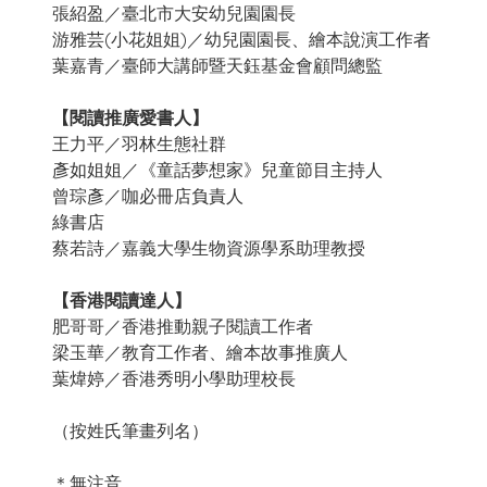
張紹盈／臺北市大安幼兒園園長
游雅芸(小花姐姐)／幼兒園園長、繪本說演工作者
葉嘉青／臺師大講師暨天鈺基金會顧問總監
【閱讀推廣愛書人】
王力平／羽林生態社群
彥如姐姐／《童話夢想家》兒童節目主持人
曾琮彥／咖必冊店負責人
綠書店
蔡若詩／嘉義大學生物資源學系助理教授
【香港閱讀達人】
肥哥哥／香港推動親子閱讀工作者
梁玉華／教育工作者、繪本故事推廣人
葉煒婷／香港秀明小學助理校長
（按姓氏筆畫列名）
＊無注音