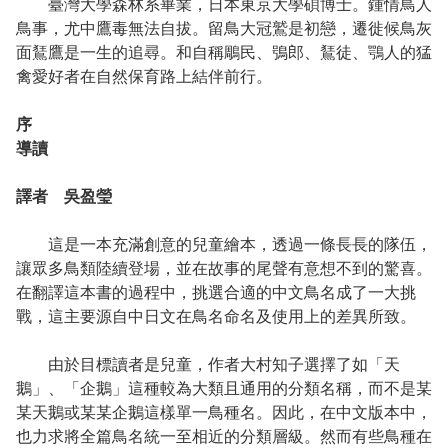
臺灣大學森林系畢業，日本東京大學碩博士。鍾情鳥人
鳥事，尤中鷹毒無法自拔。留鳥大冠鷲是初戀，遷徙候鳥灰
面鵟鷹是一生的追尋。和自稱鵰民、鴞郎、鵟徒、鶚人的猛
禽愛好者在自然保育路上結伴前行。
序
導讀
譯者 吳盈瑩
這是一本充滿創意的兒童繪本，透過一條長長的隊伍，
讓眾多鳥類陸續登場，並在故事的尾聲有意想不到的驚喜。
在翻譯這本書的過程中，挑選合適的中文鳥名成了一大挑
戰，這主要源自中日文在鳥名命名及使用上的差異所致。
由於目標讀者是兒童，作者大村知子選擇了如「天
鵝」、「企鵝」這種較為大類且通用的分類名稱，而不是某
某天鵝或某某企鵝這樣單一鳥種名。因此，在中文版本中，
也力求將全篇鳥名統一至相近的分類層級。然而有些鳥種在