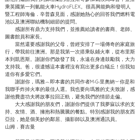
乘英國第一列氫能火車HydroFLEX。很高興能夠和發明人
暨工程師海倫．辛普森見面，感謝她熱心的回答我們燃料電
池以及澳洲聯結機制細節的提問。
感謝所有鼎力支持我們，並推薦給讀者的書商、老師、
圖書館員和家長。
當然還要感謝我的父母，曾經安排了一場傳奇的家庭旅
行，帶我前往澳洲。那是我第一次搭乘臥鋪火車，從布里斯
本到凱恩斯。謝謝你們啟發了我，永遠在身邊鼓勵我，大力
支持我。爸，很遺憾這本書裡沒有寫出更多白蟻丘！但我知
道你有多愛它們。
謝謝你，瑪雅︵即本書的共同作者M‧G‧里奧納︶你是和
我聯手炸掉火車的最佳人選。我也要向瑪雅的丈夫致謝，感
謝他費盡功夫將故事拉回正軌，避免我們的情節走偏。
大大感謝我的朋友們，謝謝你們提供了我夢寐以求的支
持、友情、酒、擁抱和熱騰騰的餐點。特別感謝我的朋友西
亞拉，她是個美妙的鄰居、攝影師以及澳洲通訊員。
山姆．賽吉曼