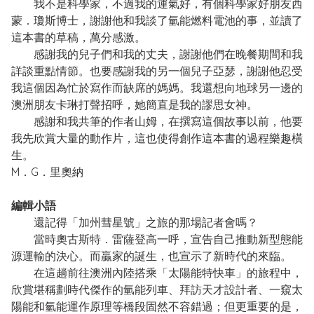
我不是科學家，不過我的運氣好，有個科學家好朋友西
蒙．瓊斯博士，謝謝他和我談了氫能燃料電池的事，並讀了
這本書的草稿，萬分感激。
感謝我的兒子們和我的丈夫，謝謝他們在晚餐期間和我
詳談重點情節。也要感謝我的另一個兒子亞瑟，謝謝他忍受
我這個因為忙於寫作而缺席的媽媽。我還想向地球另一邊的
澳洲朋友卡琳打聲招呼，她簡直是我的謬思女神。
感謝和我共筆的作者山姆，在撰寫這個故事以前，他要
我先欣賞大量的動作片，這也使得創作這本書的過程樂趣橫
生。
M．G．里奧納
編輯小語
還記得「加州彗星號」之旅的那場記者會嗎？
當時奧古斯特．雷薩登高一呼，宣告自己推動新型態能
源運輸的決心。而贏家的誕生，也宣示了新時代的來臨。
在這趟前往澳洲內陸搭乘「太陽能特快車」的旅程中，
欣賞堪稱劃時代傑作的氫能列車、拜訪天才設計者、一窺太
陽能和氫能運作原理等橋段固然不容錯過；但更重要的是，