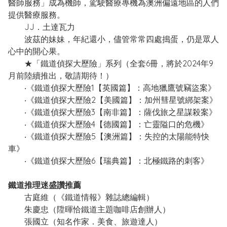
醫師服務」成為機師，駕駛醫療專機為澳洲偏遠地區的人們
提供醫療服務。
JJ．土達瓦力
波茲的妹妹，年紀還小，儘管常常四處搗蛋，仍是眾人
心中的開心果。
★「鐵道偵探大歷險」系列（全套6冊，將於2024年9
月前陸續推出，敬請期待！）
‧《鐵道偵探大歷險1【英國篇】：高地獵鷹號竊盜案》
‧《鐵道偵探大歷險2【美國篇】：加州彗星號綁架案》
‧《鐵道偵探大歷險3【南非篇】：薩伐旅之星謀殺案》
‧《鐵道偵探大歷險4【德國篇】：亡靈隘口的危機》
‧《鐵道偵探大歷險5【澳洲篇】：失控的太陽能特快
車》
‧《鐵道偵探大歷險6【瑞典篇】：北極鐵路的刺客》
鐵道推理迷盛讚推薦
古庭維（《鐵道情報》雜誌總編輯）
朱慶忠（陞暉恰鐵道主題咖啡店創辦人）
張國立（知名作家．美食、旅遊達人）