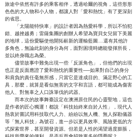
旅途中依然有許多的乘客相伴，透過哈爾的視角，這些形形
色色的大人物和小人物，都讓人對「愛和熱忱」有了更深刻
的省思。
「太陽能特快車」的設計者因為熱愛科學，所以不怕犯
錯、越挫越勇；雷薩集團的創辦人希望為寶貝女兒留下美麗
的地球，這份愛驅使他開拓嶄新的運輸藍圖……還有其他許
多角色，無論此刻的身分為何，面對困境時總能發揮所長，
並以終身職志為榮。
儘管故事中難免出現一些「反派角色」，但他們的出現
也正是反面應證了愛和熱忱的重要性──如果對自己的身分
和肩負的責任毫無所感，只當它是達成目的、滿足野心的工
具，那麼，就算是看似無害的文字和言語，都可能成為傷害
他人、對無辜之人口誅筆伐的武器。
而本次的故事舞臺設定在澳洲原住民的心靈聖地，這也
是作者的匠心獨運！都說「科技始終來自於人性」，現代人
熱衷於嘗試用科技取代人力、紛紛以無人機、無人探勘儀器
等「無人科技」為號召，進一步以更具效率、風險更低的方
式探索世界，甚至開發資源。但若是人性的渴望過度膨脹，
科技所帶來的便利，是否反而會招致更多的隱憂呢？