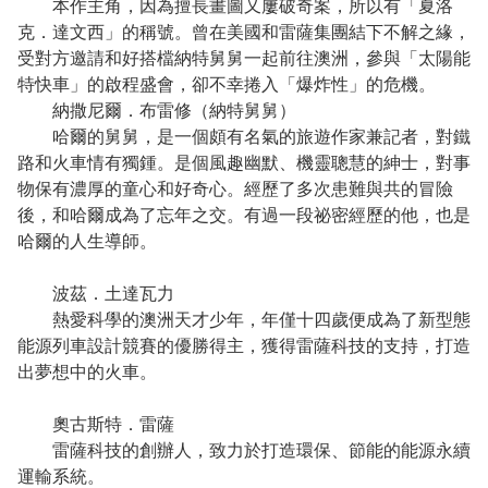
本作主角，因為擅長畫圖又屢破奇案，所以有「夏洛
克．達文西」的稱號。曾在美國和雷薩集團結下不解之緣，
受對方邀請和好搭檔納特舅舅一起前往澳洲，參與「太陽能
特快車」的啟程盛會，卻不幸捲入「爆炸性」的危機。
納撒尼爾．布雷修（納特舅舅）
哈爾的舅舅，是一個頗有名氣的旅遊作家兼記者，對鐵
路和火車情有獨鍾。是個風趣幽默、機靈聰慧的紳士，對事
物保有濃厚的童心和好奇心。經歷了多次患難與共的冒險
後，和哈爾成為了忘年之交。有過一段祕密經歷的他，也是
哈爾的人生導師。
波茲．土達瓦力
熱愛科學的澳洲天才少年，年僅十四歲便成為了新型態
能源列車設計競賽的優勝得主，獲得雷薩科技的支持，打造
出夢想中的火車。
奧古斯特．雷薩
雷薩科技的創辦人，致力於打造環保、節能的能源永續
運輸系統。