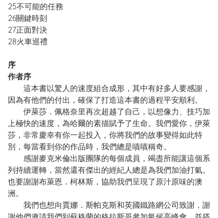
25不可能的任務
26關鍵時刻
27正面對決
28火車巡禮
序
作者序
這本書以驚人的速度組合成形，其中有好多人要感謝，
因為有他們的付出，確保了打造這本書的過程平安順利。
伊萊莎．佩格奈里再次超越了自己，以想像力、技巧加
上極快的速度，為哈爾的素描賦予了生命。我們愛你，伊萊
莎，非常慶幸有你一起投入，你將我們的故事變得如此特
別，每當看到你的作品時，我們總是嘖嘖稱奇。
感謝麥克米倫出版團隊的每個成員，竭盡所能讓這個系
列持續運轉，當然還有傑出的經紀人總是為我們加油打氣。
也要謝謝布萊恩．柯林斯，協助我們呈現了原汁原味的澳
洲。
我們也想向賈娜．斯帕克斯和英國鐵路網公司致謝，謝
謝他們邀請我們到蘇格蘭的格拉斯哥參加氣候高峰會，並搭