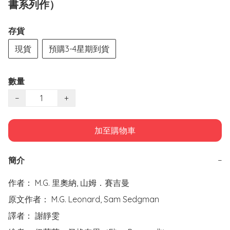
書系列作）
存貨
現貨
預購3-4星期到貨
數量
−
+
加至購物車
簡介
−
作者： M.G. 里奧納, 山姆．賽吉曼  

原文作者： M.G. Leonard, Sam Sedgman

譯者： 謝靜雯
