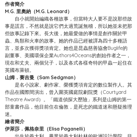
作者簡介
M.G. 里奧納（M.G. Leonard）
自小就開始編織各種故事，但當時大人要不是說那些故
事是謊言，不然就是說它們太過荒誕無稽，所以她並未把那
些故事記錄下來。長大後，她最愛做的事情是創作關於甲
蟲、鳥類和火車的故事。她的作品已經被譯為四十多種語
言，並多次獲得獎項肯定。她也是昆蟲慈善協會Buglife的
副董事、美國環保企業Authors4Oceans的創始作者之一，
現在和丈夫、兩個兒子，以及各式各樣奇特的甲蟲一起住在
英國布萊頓。
山姆．賽吉曼（Sam Sedgman）
是名小說家、劇作家、榮獲獎項肯定的數位製作人。其
作品在國際間演出，曾入圍英國庭院劇院獎（Courtyard
Theatre Award）。「鐵道偵探大歷險」系列是山姆的第一
部童書作品，他目前住在倫敦，是死忠的鐵道迷和懸疑推理
迷。
繪者簡介
伊萊莎．佩格奈里（Elisa Paganelli）
出生於義大利，畢業於義大利杜林的歐洲設計學院，目