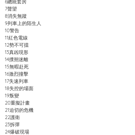
6總統套房
7聲望
8消失無蹤
9列車上的陌生人
10警告
11紅色電線
12勢不可擋
13真凶現形
14撲朔迷離
15無暇赴死
16激烈撞擊
17失速列車
18失控的場面
19叛變
20重擬計畫
21迫切的危機
22護衛
23拆彈
24爆破現場