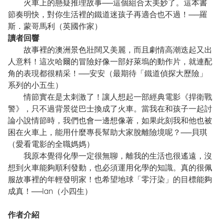
火車上的懸疑推理故事──這個組合太美妙了。這本書
節奏明快，對你生活裡的鐵道迷孩子再適合也不過！──羅
斯．蒙哥馬利（英國作家）
讀者回響
故事裡的澳洲景色壯闊又美麗，而且劇情高潮迭起又出
人意料！這次哈爾的冒險好像一部好萊塢的動作片，就連配
角的表現都很精采！──安安（最期待「鐵道偵探大歷險」
系列的小五生）
情節實在是太刺激了！讓人想起一部經典電影《捍衛戰
警》，只不過背景從巴士換成了火車。當我在和孩子一起討
論小說情節時，我們也會一邊想像著，如果此刻我和他也被
困在火車上，能用什麼專長幫助大家脫離險境呢？──貝琪
（愛看電影的全職媽媽）
我原本覺得化學一定很無聊，離我的生活也很遙遠，沒
想到火車能夠順利發動，也必須運用化學的知識。真的很佩
服故事裡的年輕發明家！也希望地球「零汙染」的目標能夠
成真！──Ian（小四生）
作者介紹