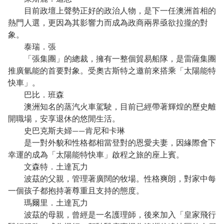
目前政壇上聲勢正好的政治人物，是下一任澳洲首相的
熱門人選，更因為其影響力而成為政商兩界亟欲拉攏的對
象。
泰瑞．張
「張集團」的總裁，擁有一整個貿易船隊，是雷薩集團
推廣氫能的首要對象。受奧古斯特之邀前來搭乘「太陽能特
快車」。
巴比．班森
澳洲知名的蒸汽火車駕駛，目前已經帶著輝煌的歷史離
開職場，安享退休的悠閒生活。
史巴克斯夫婦——肯尼和卡琳
是一對外貌和性格都相當登對的恩愛夫妻，因緣際會下
幸運的成為「太陽能特快車」啟程之旅的座上賓。
文森特．土達瓦力
波茲的父親，管理著廣闊的牧場。性格爽朗，對家中每
一個孩子都抱持著尊重且支持的態度。
瑪爾里．土達瓦力
波茲的母親，曾經是一名護理師，後來加入「皇家飛行