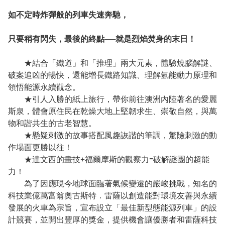
如不定時炸彈般的列車失速奔馳，
只要稍有閃失，最後的終點──就是烈焰焚身的末日！
★結合「鐵道」和「推理」兩大元素，體驗燒腦解謎、
破案追凶的暢快，還能增長鐵路知識、理解氫能動力原理和
領悟能源永續觀念。
★引人入勝的紙上旅行，帶你前往澳洲內陸著名的愛麗
斯泉，體會原住民在乾燥大地上堅韌求生、崇敬自然，與萬
物和諧共生的古老智慧。
★懸疑刺激的故事搭配風趣詼諧的筆調，驚險刺激的動
作場面更勝以往！
★達文西的畫技+福爾摩斯的觀察力=破解謎團的超能
力！
為了因應現今地球面臨著氣候變遷的嚴峻挑戰，知名的
科技業億萬富翁奧古斯特．雷薩以創造能對環境友善與永續
發展的火車為宗旨，宣布設立「最佳新型態能源列車」的設
計競賽，並開出豐厚的獎金，提供機會讓優勝者和雷薩科技