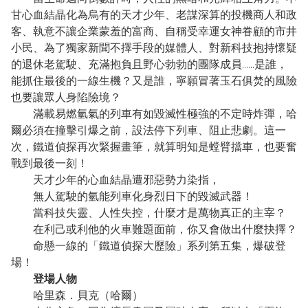
甘心血結晶化為烏有的天才少年、老謀深算的投機商人和政
客、執意不讓企業蒙羞的富商、自稱受幸運女神眷顧的市井
小民、為了獨家新聞不擇手段的媒體人、對新科技抱持懷疑
的退休老駕駛、充滿抱負且野心勃勃的團隊成員……是誰，
能抓住最後的一線生機？又是誰，寧願冒著玉石俱焚的風險
也要讓眾人身陷險境？
滿載易燃氫氣的列車有如毀滅性極強的不定時炸彈，哈
爾必須在撞擊引爆之前，設法停下列車、阻止悲劇。這一
次，鐵道偵探再次緊握畫筆，就算明知是螳臂擋車，也要奮
戰到最後一刻！
天才少年的心血結晶遭邪惡勢力染指，
無人駕駛的氫能列車化身烈日下的毀滅武器！
當科技失靈、人性失控，什麼才是萬物真正的主宰？
在利己或利他的火車難題面前，你又會做出什麼抉擇？
命懸一線的「鐵道偵探大歷險」系列第五集，爆破登
場！
登場人物
哈里森．貝克（哈爾）