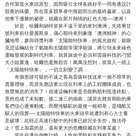
合作製造火車頭原型，因而吸引全球各路好手一同角逐設計
競賽的殊榮。而在眾多競爭者中脫穎而出的最終贏家，以及
他奪下優勝的祕密，就藏在那片熱情的紅色大地──澳洲！
於是，哈爾和納特舅舅不遠千里的來到澳洲，先搭乘甘
號列車前往愛麗斯泉，滿心期待來到象徵「澳洲精神」的心
臟地帶，參與得獎列車「太陽能特快車」的風光啟程，親眼
見證這輛結合了氫能和太陽能等潔淨能源，將引領未來綠色
運輸發展的劃時代列車。就算旅途中必須和雷薩科技的刁蠻
大小姐重逢，哈爾也毫無怨言！萬萬沒想到，當眾人一踏上
「太陽能特快車」，一切立刻變了調……
有個形跡可疑的不速之客為雷薩科技送來一個不尋常的
貴重禮物，而原先應該要出現在列車上的工程團隊成員，也
無聲無息的消失了！就連這輛列車是否能夠順利抵達終點，
竟然也成了未知數。接二連三的插曲，讓原先翹首期盼的乘
客們信心逐漸動搖。而壓垮駱駝的最後一根稻草，是殘酷又
駭人的現實──太陽能特快車的火車頭早就遭到有心人士蓄
意破壞，此時正高速行駛中的列車已經完全失控，無法停
止！雪上加霜的是，還有更大的危機暗藏在列車某處！
當生命邁向倒數計時，人性的黑暗和光輝相互角力。不