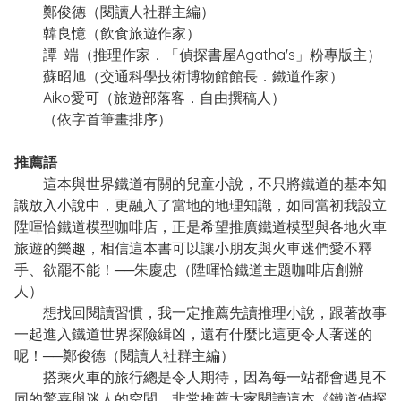
鄭俊德（閱讀人社群主編）
韓良憶（飲食旅遊作家）
譚 端（推理作家．「偵探書屋Agatha's」粉專版主）
蘇昭旭（交通科學技術博物館館長．鐵道作家）
Aiko愛可（旅遊部落客．自由撰稿人）
（依字首筆畫排序）
推薦語
這本與世界鐵道有關的兒童小說，不只將鐵道的基本知
識放入小說中，更融入了當地的地理知識，如同當初我設立
陞暉恰鐵道模型咖啡店，正是希望推廣鐵道模型與各地火車
旅遊的樂趣，相信這本書可以讓小朋友與火車迷們愛不釋
手、欲罷不能！──朱慶忠（陞暉恰鐵道主題咖啡店創辦
人）
想找回閱讀習慣，我一定推薦先讀推理小說，跟著故事
一起進入鐵道世界探險緝凶，還有什麼比這更令人著迷的
呢！──鄭俊德（閱讀人社群主編）
搭乘火車的旅行總是令人期待，因為每一站都會遇見不
同的驚喜與迷人的空間，非常推薦大家閱讀這本《鐵道偵探