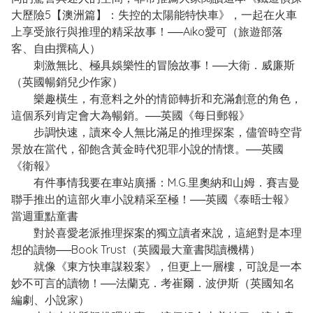
大歷險5【澳洲篇】：失控的太陽能特快車》，一起在火車
上享受旅行與推理的精采故事！──Aiko愛可（旅遊部落
客、自由撰稿人）
刺激無比、極具娛樂性的冒險故事！──大衛．威廉斯
（英國暢銷兒少作家）
樂趣橫生，有意料之外的情節轉折和充滿創意的角色，
這個系列肯定會大為暢銷。──英國《每日郵報》
步調快速，讀來令人無比滿足的推理探案，儘管時空背
景放在當代，卻飽含黃金時代犯罪小說的情懷。──英國
《衛報》
有件事情我要在車站廣播：M.G.里奧納和山姆．賽吉曼
聯手推出的這部火車小說精采至極！──英國《泰晤士報》
當週重點童書
對於喜愛老派推理探案的獨立讀者來說，這絕對是本理
想的讀物──Book Trust（英國最大童書閱讀機構）
就像《東方快車謀殺案》，但更上一層樓，可說是一本
妙不可言的讀物！──法蘭克．考崔爾．波伊斯（英國知名
編劇、小說家）