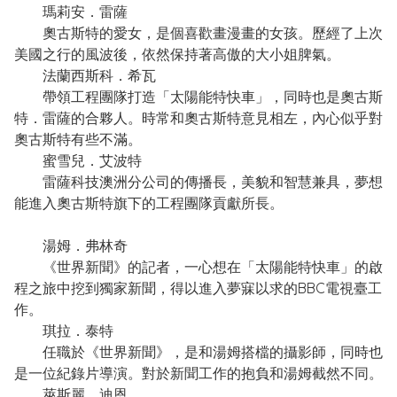
瑪莉安．雷薩
奧古斯特的愛女，是個喜歡畫漫畫的女孩。歷經了上次
美國之行的風波後，依然保持著高傲的大小姐脾氣。
法蘭西斯科．希瓦
帶領工程團隊打造「太陽能特快車」，同時也是奧古斯
特．雷薩的合夥人。時常和奧古斯特意見相左，內心似乎對
奧古斯特有些不滿。
蜜雪兒．艾波特
雷薩科技澳洲分公司的傳播長，美貌和智慧兼具，夢想
能進入奧古斯特旗下的工程團隊貢獻所長。
湯姆．弗林奇
《世界新聞》的記者，一心想在「太陽能特快車」的啟
程之旅中挖到獨家新聞，得以進入夢寐以求的BBC電視臺工
作。
琪拉．泰特
任職於《世界新聞》，是和湯姆搭檔的攝影師，同時也
是一位紀錄片導演。對於新聞工作的抱負和湯姆截然不同。
萊斯麗．迪恩