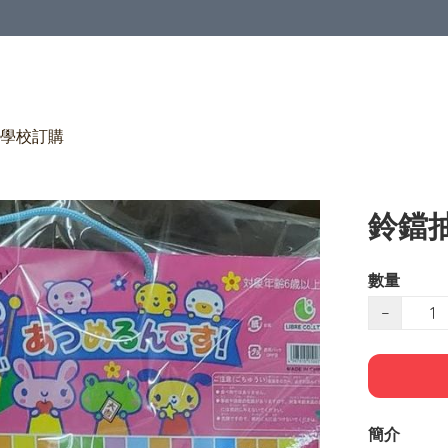
學校訂購
鈴鐺抽
數量
−
簡介