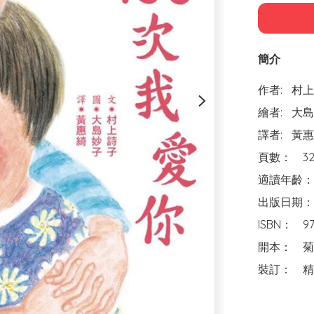
簡介
作者:	村上詩子 村上しいこ

繪者:	大島妙子 

譯者:	黃惠綺 

頁數：	32頁

適讀年齡：	3～6歲親子共讀；7歲以上自己閱讀

出版日期：	2022年 10 月1日

ISBN：	978-626-7127-83-4

開本：	菊8開(21×24)

裝訂：