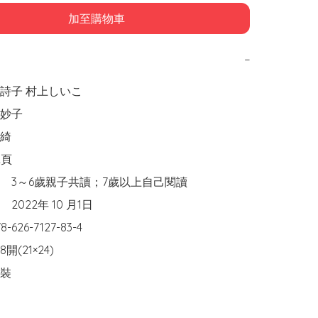
加至購物車
−
	精裝