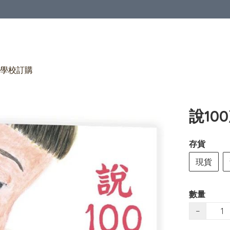
學校訂購
說10
存貨
現貨
數量
−