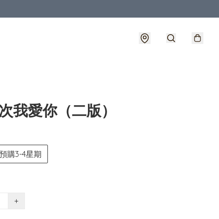
0次我愛你（二版）
預購3-4星期
+