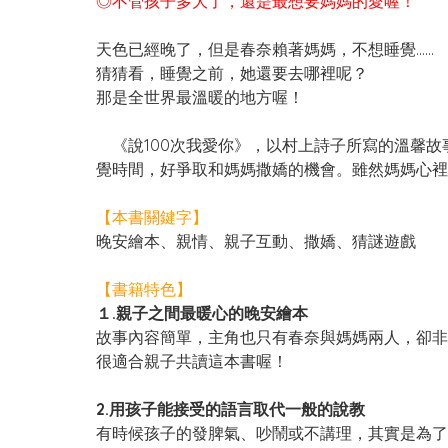
◎不管孩子多大了，還是最想要媽媽的愛喔！
天色已經晚了，但是春奈賴著媽媽，不想睡覺……
猜猜看，睡覺之前，她還要去哪裡呢？
那是全世界最溫暖的地方喔！
《說100次我愛你》，以村上詩子所寫的溫馨故
覺時間，好爭取和媽媽撒嬌的機會。雖然媽媽心裡
【本書關鍵字】
晚安繪本、親情、親子互動、撒嬌、猜謎遊戲
【書籍特色】
１.親子之間最暖心的晚安繪本
故事內容簡單，主角也只有春奈與媽媽兩人，卻非
很適合親子共讀這本書喔！
2.用孩子能接受的語言取代一般的說教
有時候孩子的發脾氣、吵鬧或不講理，其實是為了