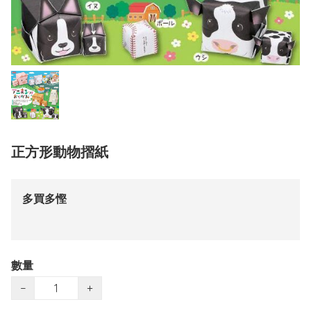
正方形動物摺紙
多買多慳
數量
−
+