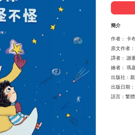
簡介
作者： 卡布
原文作者： Ca
譯者： 謝蕙
繪者： 瑪嘉莉
出版社：親子
出版日期：20
語言：繁體