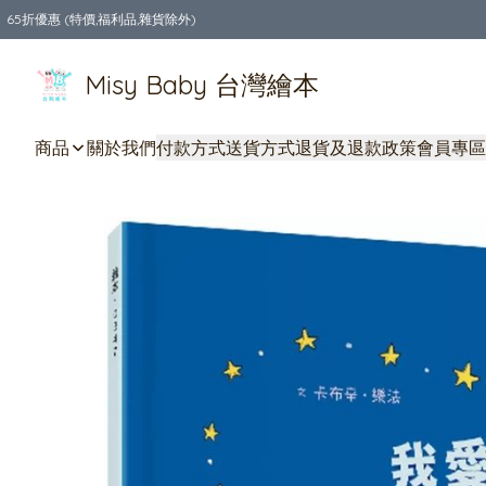
65折優惠 (特價,福利品,雜貨除外)
全店購物滿$550，免運費
Misy Baby 台灣繪本
商品
關於我們
付款方式
送貨方式
退貨及退款政策
會員專區