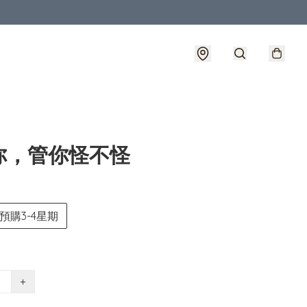
你，管你怪不怪
預購3-4星期
+