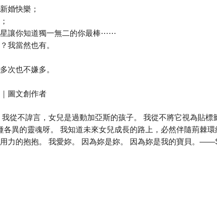
新婚快樂；
；
星讓你知道獨一無二的你最棒⋯⋯
？我當然也有。
多次也不嫌多。
｜圖文創作者
我從不諱言，女兒是過動加亞斯的孩子。 我從不將它視為貼標
萬種各異的靈魂呀。 我知道未來女兒成長的路上，必然伴隨荊棘
的抱抱。 我愛妳。 因為妳是妳。 因為妳是我的寶貝。——Se