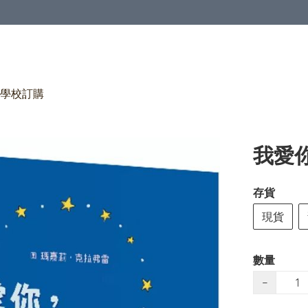
學校訂購
我愛
存貨
現貨
數量
−