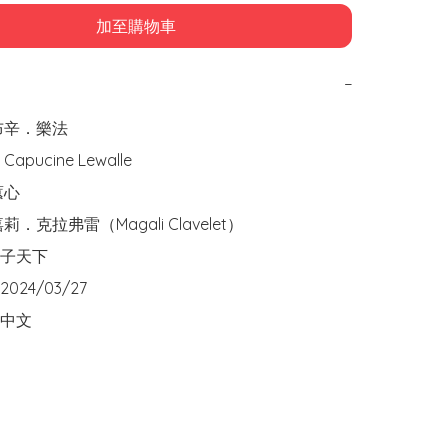
加至購物車
−
辛．樂法  

pucine Lewalle

心

．克拉弗雷（Magali Clavelet）

天下  

24/03/27

中文