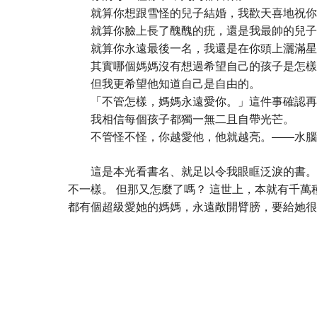
就算你想跟雪怪的兒子結婚，我歡天喜地祝你
就算你臉上長了醜醜的疣，還是我最帥的兒子
就算你永遠最後一名，我還是在你頭上灑滿星
其實哪個媽媽沒有想過希望自己的孩子是怎樣
但我更希望他知道自己是自由的。
「不管怎樣，媽媽永遠愛你。」這件事確認再
我相信每個孩子都獨一無二且自帶光芒。
不管怪不怪，你越愛他，他就越亮。——水腦
這是本光看書名、就足以令我眼眶泛淚的書。 
不一樣。 但那又怎麼了嗎？ 這世上，本就有千
都有個超級愛她的媽媽，永遠敞開臂膀，要給她很用力