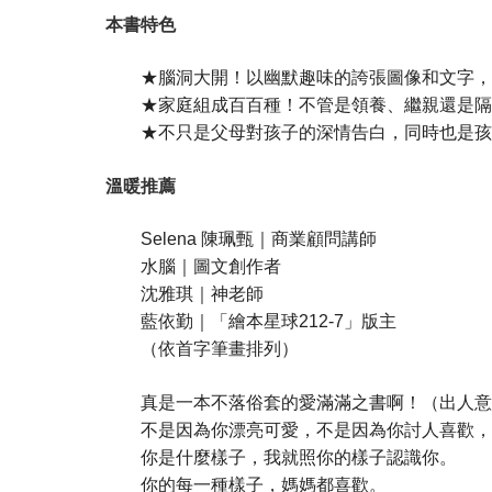
本書特色
★腦洞大開！以幽默趣味的誇張圖像和文字，
★家庭組成百百種！不管是領養、繼親還是隔
★不只是父母對孩子的深情告白，同時也是孩子
溫暖推薦
Selena 陳珮甄｜商業顧問講師
水腦｜圖文創作者
沈雅琪｜神老師
藍依勤｜「繪本星球212-7」版主
（依首字筆畫排列）
真是一本不落俗套的愛滿滿之書啊！（出人意
不是因為你漂亮可愛，不是因為你討人喜歡，不是
你是什麼樣子，我就照你的樣子認識你。
你的每一種樣子，媽媽都喜歡。