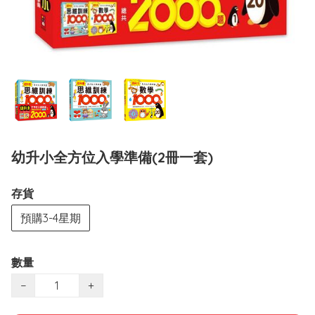
幼升小全方位入學準備(2冊一套)
存貨
預購3-4星期
數量
−
+