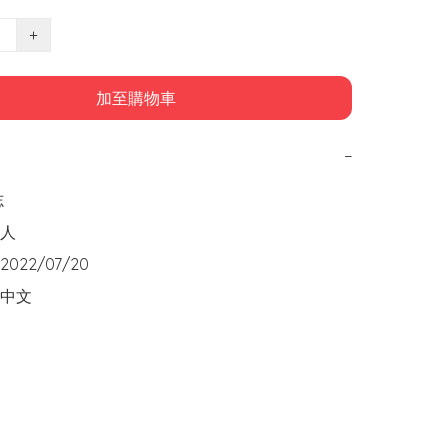
+
加至購物車
−
 

  

22/07/20

中文