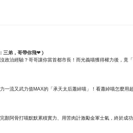
三弟，哥帶你飛❤ )
政治經驗？哥哥讓你當首都市長！而光義喵獲得權力後，竟「
一流又武力值MAX的「承天太后蕭綽喵」！看蕭綽喵怎麼用超
顏阿骨打喵默默累積實力、用苦肉計激勵金軍士氣，終於成功