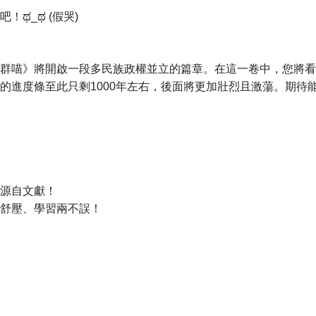
ಥ_ಥ (假哭)
喵》將開啟一段多民族政權並立的篇章。在這一卷中，您將看
的進度條至此只剩1000年左右，後面將更加壯烈且激蕩。期待
源自文獻！
舒壓、學習兩不誤！