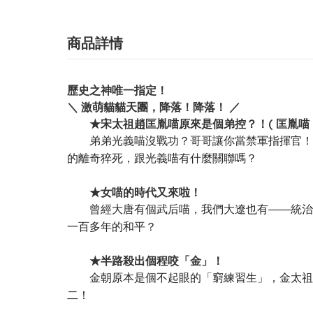
商品詳情
歷史之神唯一指定！
＼ 激萌貓貓天團，降落！降落！ ／
★宋太祖趙匡胤喵原來是個弟控？！( 匡胤喵：
弟弟光義喵沒戰功？哥哥讓你當禁軍指揮官！沒
的離奇猝死，跟光義喵有什麼關聯嗎？
★女喵的時代又來啦！
曾經大唐有個武后喵，我們大遼也有——統治力
一百多年的和平？
★半路殺出個程咬「金」！
金朝原本是個不起眼的「窮練習生」，金太祖完
二！