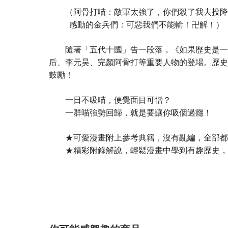
（阿骨打喵：敵軍太強了，你們殺了我去投降吧！
感動的金兵們：可惡我們不能輸！卍解！）
隨著「五代十國」告一段落，《如果歷史是一群
后、李元昊、完顏阿骨打等重要人物的登場。歷史
鼓勵！
一日不吸喵，便覺面目可憎？
一群喵強勢回歸，就是要讓你吸個過癮！
★可愛漫畫附上參考典籍，沒有亂編，全部都
★精彩附錄解說，輕鬆漫畫中學到有趣歷史，