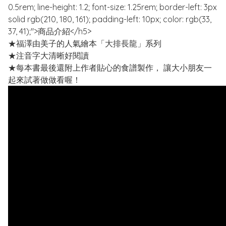
0.5rem; line-height: 1.2; font-size: 1.25rem; border-left: 3px
solid rgb(210, 180, 161); padding-left: 10px; color: rgb(33,
37, 41);">商品介紹</h5>
★福澤由美子的人氣繪本「大排長龍」系列
★注音字大清晰好閱讀
★每本書最後還附上作者貼心的食譜製作， 讓大小朋友一
起來試著做做看喔！
<h5 style="font-family: "Noto Sans TC", "Microsoft JhengHei",
Hei, sans-serif; word-break: break-all; margin-top: 0px; margin-
bottom: 0.5rem; line-height: 1.2; font-size: 1.25rem; border-left:
3px solid rgb(210, 180, 161); padding-left: 10px;">內容簡介
</h5>
《大排長龍的胖舅舅麵包店》
胖舅舅麵包店開在遙遠的深山裡，但卻只有附近的動
物會來光臨，動物們用食材來交換麵包，並不是付錢，可是
眼看著麵粉就快用完了，該趕快買麵粉了，但要怎麼樣讓其
他村的民眾長途跋涉前來消費？是什麼樣的店會讓人想要大
排長龍呢？
喜愛福澤由美子創作的「大熊與小睡鼠」，絕對不能錯