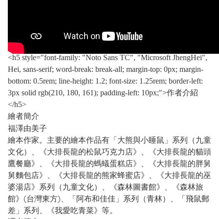
過「大排長龍」人氣繪本，在本書裡你會發現意想不到的人
物出現！大熊、小睡鼠、山豬…。讀完故事後，保證你也想
馬上品嚐一下～美味食物的味道喔！
<h5 style="font-family: "Noto Sans TC", "Microsoft JhengHei",
Hei, sans-serif; word-break: break-all; margin-top: 0px; margin-
bottom: 0.5rem; line-height: 1.2; font-size: 1.25rem; border-left:
3px solid rgb(210, 180, 161); padding-left: 10px;">作者介紹
</h5>
繪者簡介
福澤由美子
繪本作家。主要的繪本作品有「大熊與小睡鼠」系列（九童
文化）、《大排長龍的松鼠巧克力店》、《大排長龍的貓頭
鷹餐廳》、《大排長龍的螞蟻蛋糕店》、《大排長龍的胖舅
舅麵包店》、《大排長龍的熊家蜂蜜店》、《大排長龍的巫
婆湯店》系列（九童文化）、《森林圖書館》、《森林旅
館》(台灣東方)、「阿布和佳佳」系列（青林）、「飛鼠郵
差」系列、《我愛吃青菜》等。