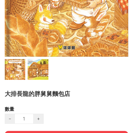
大排長龍的胖舅舅麵包店
數量
−
+