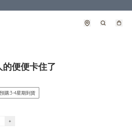
人的便便卡住了
預購:3-4星期到貨
+