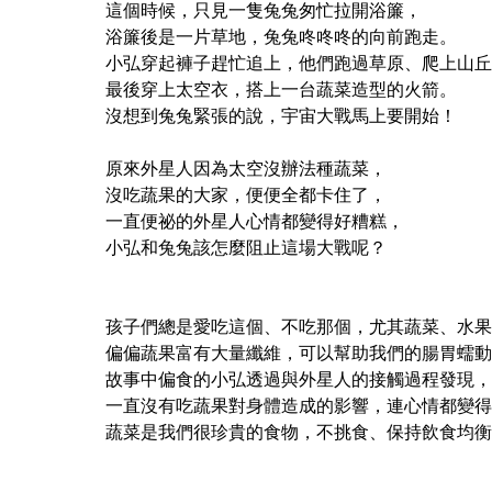
這個時候，只見一隻兔兔匆忙拉開浴簾，
浴簾後是一片草地，兔兔咚咚咚的向前跑走。
小弘穿起褲子趕忙追上，他們跑過草原、爬上山丘
最後穿上太空衣，搭上一台蔬菜造型的火箭。
沒想到兔兔緊張的說，宇宙大戰馬上要開始！
原來外星人因為太空沒辦法種蔬菜，
沒吃蔬果的大家，便便全都卡住了，
一直便祕的外星人心情都變得好糟糕，
小弘和兔兔該怎麼阻止這場大戰呢？
孩子們總是愛吃這個、不吃那個，尤其蔬菜、水果
偏偏蔬果富有大量纖維，可以幫助我們的腸胃蠕動
故事中偏食的小弘透過與外星人的接觸過程發現，
一直沒有吃蔬果對身體造成的影響，連心情都變得
蔬菜是我們很珍貴的食物，不挑食、保持飲食均衡