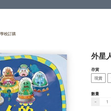
學校訂購
外星
存貨
現貨
數量
−