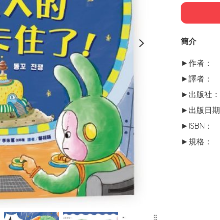
簡介
►作者：	作者／安英恩안영은 繪者／李朱蕙이주혜

►譯者：	鄭筱穎

►出版社：	采實文化

►出版日期：	2021-03-
►ISBN：	9789865072889
