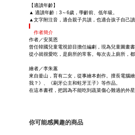
【適讀年齡】
▲ 適讀年齡：3～6歲，學齡前、低年級。
▲文字附注音，適合親子共讀，也適合孩子自己讀
作者簡介
作者／安英恩
曾任韓國兒童電視節目擔任編劇，現為兒童圖畫書
從小就很愛吃，是廁所的常客。每次去上廁所，都
繪者／李朱蕙
來自釜山，育有二女，從事繪本創作。擅長電腦繪
我？》、《刷牙公主和蛀牙王子》等作品。
在這本書裡，把因為不能吃到蔬菜傷心難過的外星
你可能感興趣的商品