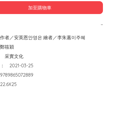
加至購物車
−
25

►規格：	22.6X25