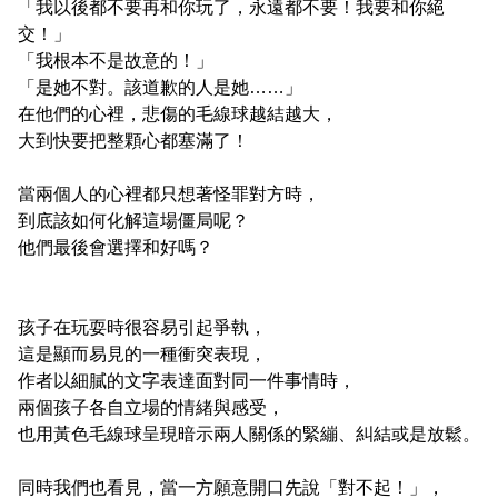
「我以後都不要再和你玩了，永遠都不要！我要和你絕
交！」
「我根本不是故意的！」
「是她不對。該道歉的人是她……」
在他們的心裡，悲傷的毛線球越結越大，
大到快要把整顆心都塞滿了！
當兩個人的心裡都只想著怪罪對方時，
到底該如何化解這場僵局呢？
他們最後會選擇和好嗎？
孩子在玩耍時很容易引起爭執，
這是顯而易見的一種衝突表現，
作者以細膩的文字表達面對同一件事情時，
兩個孩子各自立場的情緒與感受，
也用黃色毛線球呈現暗示兩人關係的緊繃、糾結或是放鬆。
同時我們也看見，當一方願意開口先說「對不起！」，