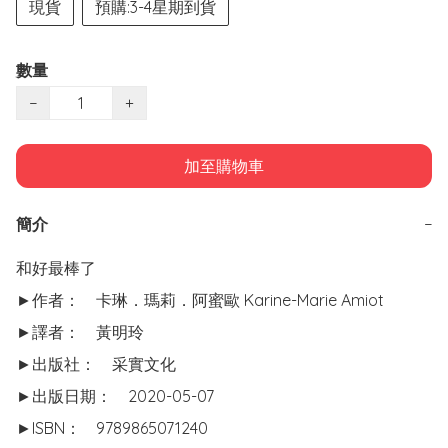
現貨
預購:3-4星期到貨
數量
−
+
加至購物車
簡介
−
和好最棒了

►作者：	卡琳．瑪莉．阿蜜歐 Karine-Marie Amiot

►譯者：	黃明玲

►出版社：	采實文化

►出版日期：	2020-05-07

►ISBN：	9789865071240
