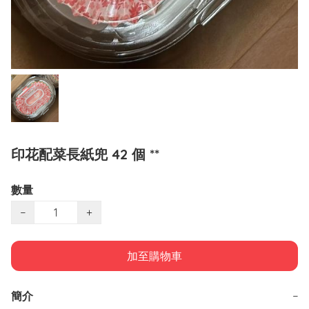
印花配菜長紙兜 42 個 **
數量
−
+
加至購物車
簡介
−