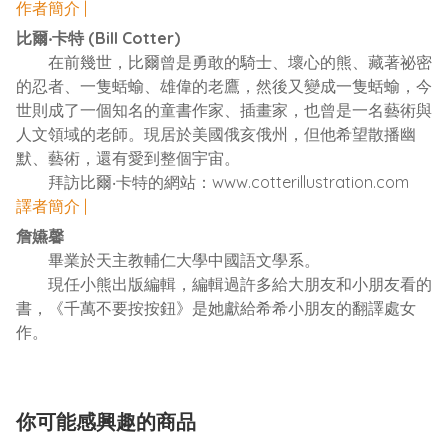
作者簡介 |
比爾‧卡特
(Bill Cotter)
在前幾世，比爾曾是勇敢的騎士、壞心的熊、藏著祕密
的忍者、一隻蛞蝓、雄偉的老鷹，然後又變成一隻蛞蝓，今
世則成了一個知名的童書作家、插畫家，也曾是一名藝術與
人文領域的老師。現居於美國俄亥俄州，但他希望散播幽
默、藝術，還有愛到整個宇宙。
拜訪比爾‧卡特的網站：www.cotterillustration.com
譯者簡介 |
詹嬿馨
畢業於天主教輔仁大學中國語文學系。
現任小熊出版編輯，編輯過許多給大朋友和小朋友看的
書，《千萬不要按按鈕》是她獻給希希小朋友的翻譯處女
作。
你可能感興趣的商品