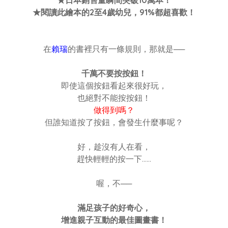
★
日本銷售量瞬間突破
10
萬本！
★
閱讀此繪本的
2
至
4
歲幼兒，
91%
都超喜歡
！
在
賴瑞
的書裡只有一條規則，那就是──
千萬不要按按鈕！
即使這個按鈕看起來很好玩，
也絕對不能按按鈕！
做得到嗎？
但誰知道按了按鈕，會發生什麼事呢？
好，趁沒有人在看，
趕快輕輕的按一下……
喔，不──
滿足孩子的好奇心，
增進親子互動的最佳圖畫書！