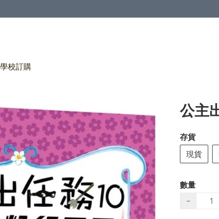
學校訂購
公主
存貨
現貨
數量
−