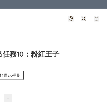
出任務10：粉紅王子
預購2-3星期
+