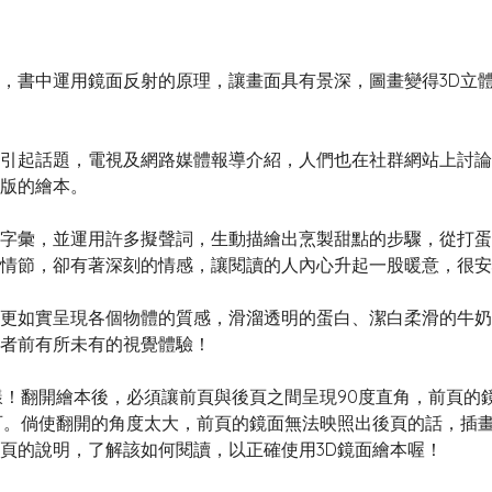
書中運用鏡面反射的原理，讓畫面具有景深，圖畫變得3D立體
起話題，電視及網路媒體報導介紹，人們也在社群網站上討論
版的繪本。
彙，並運用許多擬聲詞，生動描繪出烹製甜點的步驟，從打蛋
情節，卻有著深刻的情感，讓閱讀的人內心升起一股暖意，很安
如實呈現各個物體的質感，滑溜透明的蛋白、潔白柔滑的牛奶、
者前有所未有的視覺體驗！
！翻開繪本後，必須讓前頁與後頁之間呈現90度直角，前頁的
百。倘使翻開的角度太大，前頁的鏡面無法映照出後頁的話，插
頁的說明，了解該如何閱讀，以正確使用3D鏡面繪本喔！