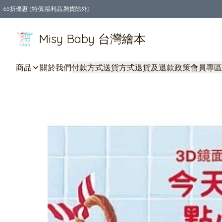
65折優惠 (特價,福利品,雜貨除外)
全店購物滿$550，免運費
Misy Baby 台灣繪本
商品
關於我們
付款方式
送貨方式
退貨及退款政策
會員專區