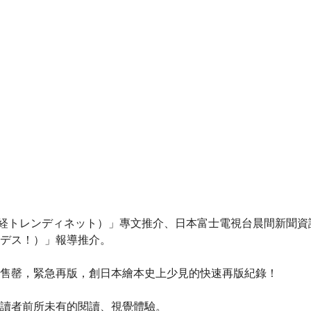
（日経トレンディネット）」專文推介、日本富士電視台晨間新聞
ナンデス！）」報導推介。
罄，緊急再版，創日本繪本史上少見的快速再版紀錄！
讀者前所未有的閱讀、視覺體驗。