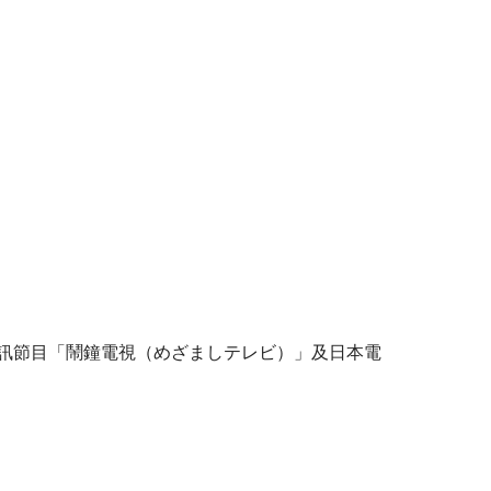
資訊節目「鬧鐘電視（めざましテレビ）」及日本電