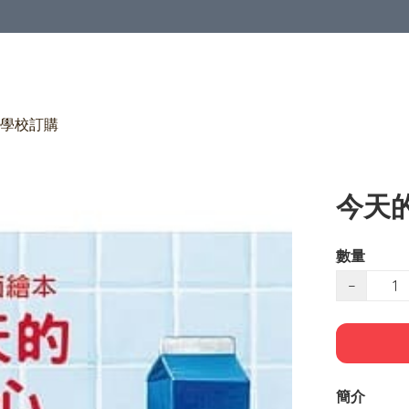
學校訂購
今天
數量
−
簡介