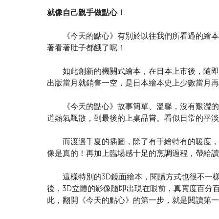
就像自己親手做點心！
《今天的點心》有別於以往我們所看過的繪本，
著看著肚子都餓了呢！
如此創新的機關式繪本，在日本上市後，隨即引
出版當月就銷售一空，是日本繪本史上少數當月再
《今天的點心》故事簡單、溫馨，沒有艱澀的字
道熱氣飄散，到最後的上桌品嘗。看似日常的平淡
而渡邉千夏的插圖，除了有手繪特有的暖度，更
像是真的！再加上臨場感十足的烹調過程，帶給讀
這樣特別的3D鏡面繪本，閱讀方式也很不一樣
後，3D立體的影像隨即出現在眼前，真實度百分
此，翻開《今天的點心》的第一步，就是閱讀第一