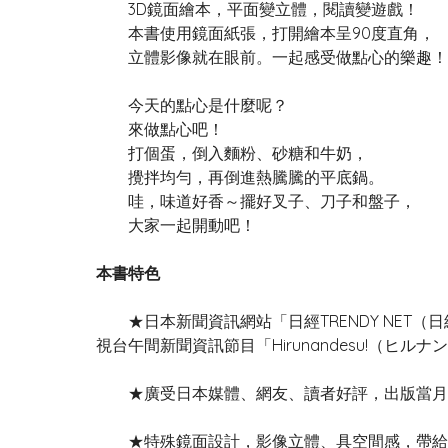
3D鏡面繪本，平面變立體，閱讀變遊戲！
本書使用鏡面紙張，打開繪本呈90度直角，
立體影像就在眼前。一起感受做點心的樂趣！
今天的點心是什麼呢？
來做點心吧！
打個蛋，倒入麵粉、砂糖和牛奶，
攪拌均勻，再倒進熱騰騰的平底鍋。
哇，味道好香～擺好叉子、刀子和盤子，
大家一起開動吧！
本書特色
★日本新聞資訊網站「日經TRENDY NET
視台午間新聞資訊節目「Hirunandesu!（ヒル
★廣受日本媒體、網友、讀者好評，出版當月售
★特殊鏡面設計，影像立體、具空間感，帶給