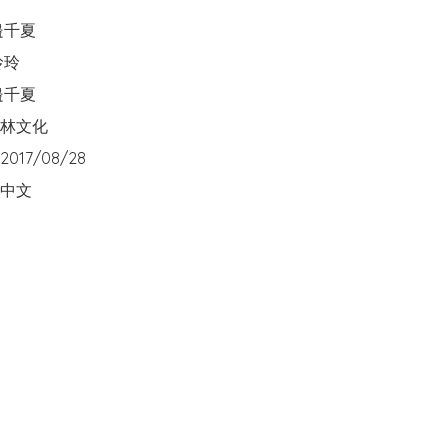
夏  

玲

千夏

文化  

17/08/28

中文