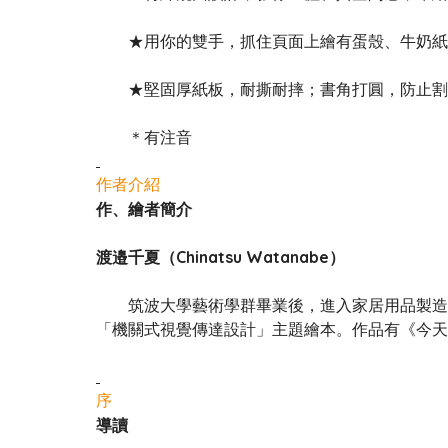
★用你的雙手，抓住頁面上繪有蛋殼、牛奶紙
★堅固厚紙板，耐撕耐摔；書角打圓，防止割傷
＊有注音
作者介紹
作、繪者簡介
渡邉千夏（Chinatsu Watanabe）
筑波大學藝術學群畢業後，進入家居用品製造公
「機關式視覺傳達設計」主題繪本。作品有《今天
序
導讀