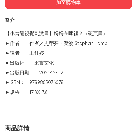
加至購物車
簡介
−
【小雷龍視覺刺激書】媽媽在哪裡？（硬頁書）

►作者：	作者／史蒂芬・榮波 Stephan Lomp

►譯者：	王鈺婷

►出版社：	采實文化

►出版日期：	2021-12-02

►ISBN：	9789865076078

►規格：	17.8X17.8
商品詳情