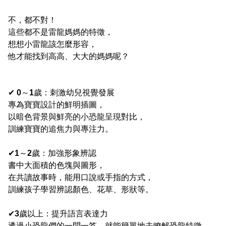
不，都不對！
這些都不是雷龍媽媽的特徵，
想想小雷龍該怎麼形容，
他才能找到高高、大大的媽媽呢？
✔
0
～
1
歲：
刺激幼兒視覺發展
專為寶寶設計的鮮明插圖，
以暗色背景與鮮亮的小恐龍呈現對比，
訓練寶寶的追焦力與專注力。
✔
1
～
2
歲：加強
形象辨認
書中大面積的色塊與圖形，
在共讀故事時，能用口說或手指的方式，
訓練孩子學習辨認顏色、花草、形狀等。
✔
3
歲以上：提升
語言表達力
透過小恐龍們的一問一答，就能簡單地去瞭解恐龍特徵，