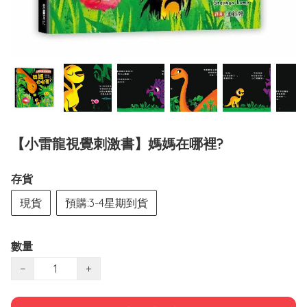
【小雷龍視覺刺激書】媽媽在哪裡?
存貨
現貨
預購:3-4星期到貨
數量
−
+