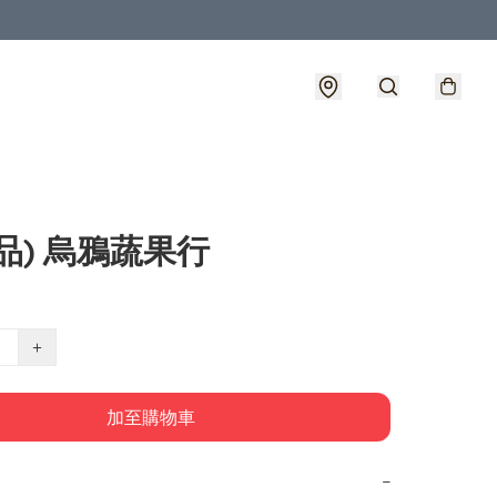
品) 烏鴉蔬果行
+
加至購物車
−