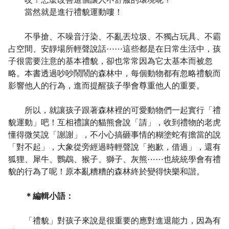
當然就是進行禮貌運動嘍！
不爭搶、不噪音汙染、不亂丟垃圾、不獨占玩具、不霸
占空間、安靜場所輕聲說話⋯⋯這些都是在日常生活中，孩
子很需要注意的基本禮貌，卻也常常因為它太基本而被忽
略。本書透過吵吵鬧鬧的森林中，每個動物都有忽略禮貌而
影響他人的行為，進而提醒孩子學會尊重他人的重要。
所以，就讓孩子跟著森林裡的可愛動物們一起實行「禮
貌運動」吧！互相禮讓的貓熊會說「請」，收到禮物的老虎
懂得微笑說「謝謝」，不小心搞砸事情的糊塗蛇有擔當的說
「對不起」，大象從旁經過時輕聲說「抱歉，借過」，還有
狐狸、犀牛、鸚鵡、猴子、獅子、灰熊⋯⋯也統統學會有禮
貌的行為了呢！原本亂糟糟的森林終於變得快樂和諧。
＊編輯小語：
「禮貌」對孩子來說是很重要的應對進退能力，因為有