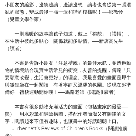
小朋友的縮影，邊笑邊讀，邊讀邊想，讀者也會從第一張混
亂的狀態，變成最後一張一派和諧的模樣呢！──鄒敦怜
（兒童文學作家）
一則溫暖的故事讓孩子知道，戴上「禮貌」（禮帽），
在生活中彼此多點心，關係就能多點情。──新店高先生
（讀者）
本書是告訴小朋友「注意禮貌」的最佳示範，並透過動
物的情境結合現實生活常見的衝突，友善的提醒，傳達「只
要願意改變，生活會更好」的理念。我最喜愛的畫面是犀牛
與狐狸坐在一起閱讀，有著寧靜又溫馨的氛圍。從現在起準
備好，禮貌運動開始嘍！──馬路老師（閱讀推廣者）
本書有很多動物充滿活力的畫面（包括畫家的最愛──
熊），用水彩筆和鋼筆構圖，搭配作者簡潔又有韻律的文
字，閱讀起來不僅有趣味，也讓書中的好話朗朗上口。
──Jillrbennett's Reviews of Children's Books（閱讀推廣
者）