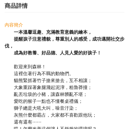
商品詳情
內容簡介
一本溫馨逗趣、充滿教育意義的繪本，
提醒孩子注意禮貌，尊重別人的感受，成功邁開社交步
伐，
成為好教養、好品德、人見人愛的好孩子！
歡迎來到森林！
這裡住著行為不羈的動物們。
貓熊緊抓著竹子搶來搶去，互不相讓；
大象重踩著象腿濺起泥濘，粗魯莽撞；
亂丟垃圾的小豬，讓森林髒亂不堪；
愛吃的猴子一點也不懂餐桌禮儀；
獅子總是大吼大叫，噪音汙染；
灰熊什麼都霸占，大家都不喜歡跟他玩；
還有還有⋯⋯
哎！怎麼改善這個讓人不舒服的環境呢？