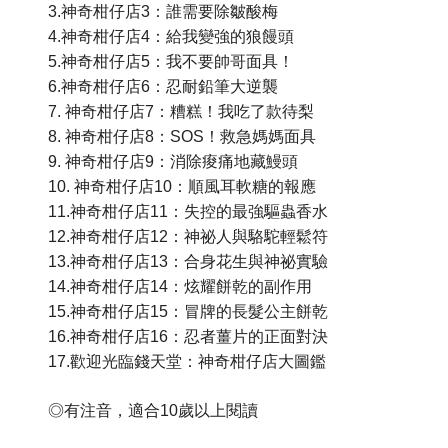
3.神奇柑仔店3：誰需要除皺酸梅
4.神奇柑仔店4：給我變強的狼饅頭
5.神奇柑仔店5：我不要帥哥面具！
6.神奇柑仔店6：忍耐鉛筆大逆襲
7. 神奇柑仔店7：糟糕！我吃了款待梨
8. 神奇柑仔店8：SOS！救急媽媽面具
9. 神奇柑仔店9：消除痠痛地藏鰻頭
10. 神奇柑仔店10：順風耳軟糖的報應
11.神奇柑仔店11：失控的最強驅蟲香水
12.神奇柑仔店12：神祕人與駱駝輕鬆符
13.神奇柑仔店13：合身花生與神祕實驗
14.神奇柑仔店14：炫耀餅乾的副作用
15.神奇柑仔店15：冒牌的長髮公主餅乾
16.神奇柑仔店16：忍者薑片的正面對決
17.歡迎光臨錢天堂：神奇柑仔店大圖鑑
◎有注音，適合10歲以上閱讀