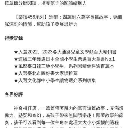
按章節分斷閱讀，培養孩子的閱讀續航力
【樂讀456系列】進階：四萬到六萬字長篇故事，更細
膩深刻的情節，幫助孩子發展思辨力
得獎記錄
★入選2022、2023各大通路兒童文學類百大暢銷書
★連續三年獲選日本全國小學生票選百大童書No.1
★風靡臺日韓三地小學生、系列累積銷售逾百萬本
★入選臺北市圖好書大家讀推薦
★入選文化部中小學生讀物選介系列續集
各界好評
神奇柑仔店，一篇篇帶著魔力的寓言短篇故事，充滿想
像力、懸疑和奇幻，為孩子帶來無閱讀樂趣！跟著故事的節
奏，孩子可以看到每一位主角在處理大大小小煩惱的過程