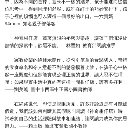
中，因為不同的選擇，迎來不一樣的結果。孩子能進而從借
位思考中，得到同理和舒壓，或許在紅子的巧妙安排下，孩
子心裡的煩惱也可以獲得一個最好的出口。—六寶媽
94moin 知名親子部落客
神奇柑仔店，藏著無限的祕密與樂趣，讓孩子們沉浸於
熱情的探索中，欲罷不能。—林晉如 教育部閱讀推手
寓教於樂的絕佳示範作，從勾引孩童的食慾切入，奇特
的零食命名和令人意想不到的懲惡揚善功效，在孩子心中搭
起一座既魔幻但卻能實現公理正義的世界。讓人忍不住喟
嘆：如果現實生活中真的有這樣一間柑仔店，該有多好啊！
——劉美瑤 臺中市西區中正國小圖書教師
在網路世代，即使是親眼所見，許多評論還是有可能被
假造，我們該如何判斷其真假呢？閱讀《神奇柑仔店》時，
試著將自己的生活經驗與故事相連結，讓閱讀力成為你的思
辨力。——賴玉敏 新北市鶯歌國小教師