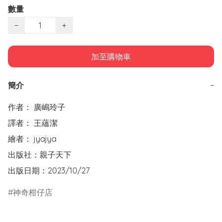
數量
−
+
加至購物車
簡介
−
作者： 廣嶋玲子  

譯者： 王蘊潔

繪者： jyajya

出版社：親子天下  

出版日期：2023/10/27
神奇柑仔店